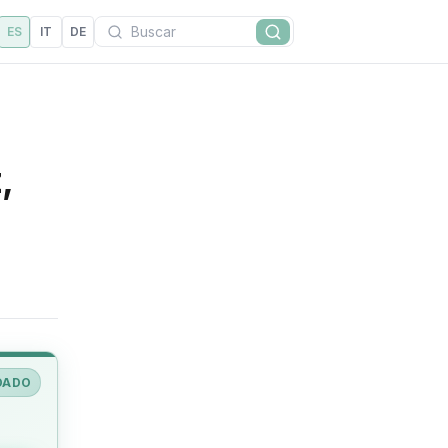
Buscar
ES
IT
DE
Buscar
,
DADO