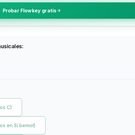
Probar Flowkey gratis
musicales:
os C)
os en Si bemol)