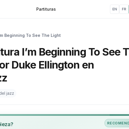
Partituras
EN
FR
’m Beginning To See The Light
itura I’m Beginning To See 
or Duke Ellington en
zz
del jazz
RECOMEN
pieza?