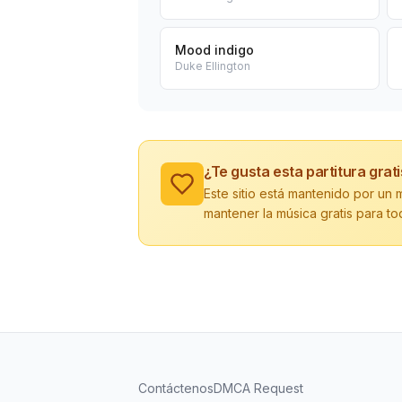
Mood indigo
Duke Ellington
¿Te gusta esta partitura grat
Este sitio está mantenido por u
mantener la música gratis para to
Contáctenos
DMCA Request