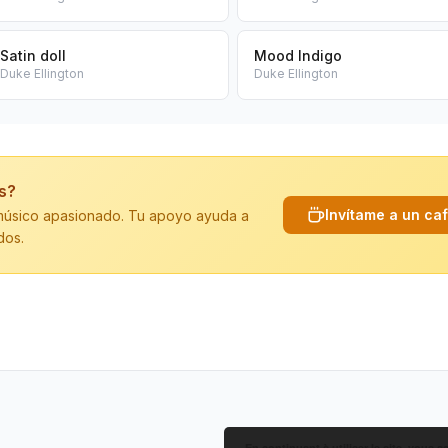
Satin doll
Mood Indigo
Duke Ellington
Duke Ellington
is?
Invítame a un ca
n músico apasionado. Tu apoyo ayuda a
dos.
En continuant à utiliser le site, vous a