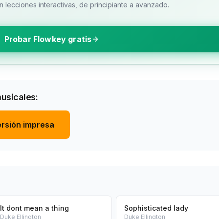
 lecciones interactivas, de principiante a avanzado.
Probar Flowkey gratis
musicales:
rsión impresa
It dont mean a thing
Sophisticated lady
Duke Ellington
Duke Ellington