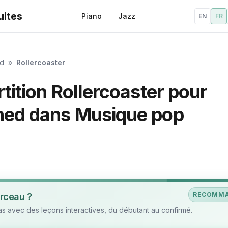
uites
Piano
Jazz
EN
FR
ed
»
Rollercoaster
tition Rollercoaster pour
ched dans Musique pop
RECOMM
rceau ?
 avec des leçons interactives, du débutant au confirmé.