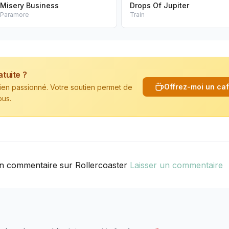
Misery Business
Drops Of Jupiter
Paramore
Train
atuite ?
Offrez-moi un ca
cien passionné. Votre soutien permet de
ous.
n commentaire sur Rollercoaster
Laisser un commentaire