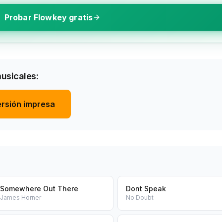
Probar Flowkey gratis
musicales:
rsión impresa
Somewhere Out There
Dont Speak
James Horner
No Doubt