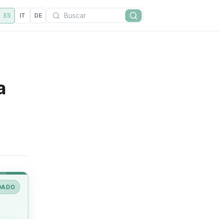
Buscar
ES
IT
DE
Buscar
a
DADO