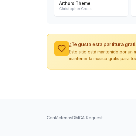
Arthurs Theme
Christopher Cross
¿Te gusta esta partitura grat
Este sitio está mantenido por u
mantener la música gratis para to
Contáctenos
DMCA Request