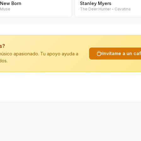
New Born
Stanley Myers
Muse
The Deer Hunter - Cavatina
is?
Invítame a un ca
n músico apasionado. Tu apoyo ayuda a
dos.