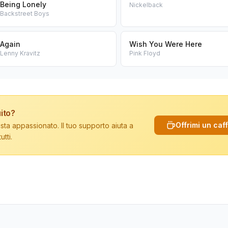
Being Lonely
Nickelback
Backstreet Boys
Again
Wish You Were Here
Lenny Kravitz
Pink Floyd
ito?
Offrimi un caf
sta appassionato. Il tuo supporto aiuta a
tti.