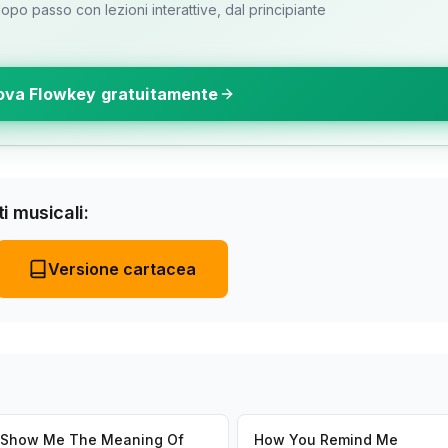
o passo con lezioni interattive, dal principiante
ova Flowkey gratuitamente
i musicali:
Versione cartacea
Show Me The Meaning Of
How You Remind Me