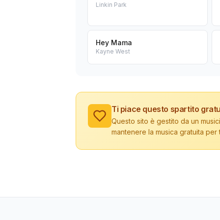
Linkin Park
Hey Mama
Kayne West
Ti piace questo spartito gratu
Questo sito è gestito da un musici
mantenere la musica gratuita per tu