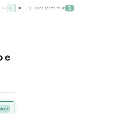
Cerca
ES
IT
DE
Cerca
p e
IATO