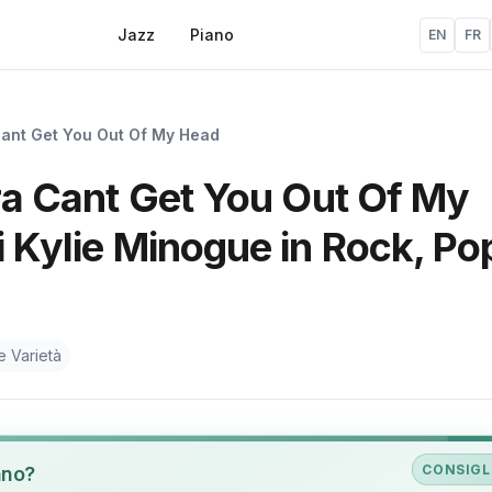
Jazz
Piano
EN
FR
ant Get You Out Of My Head
ura Cant Get You Out Of My
i Kylie Minogue in Rock, Po
e Varietà
CONSIGL
ano?