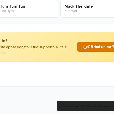
Turn Turn Turn
Mack The Knife
The Byrds
Kurt Weill
ito?
Offrimi un caf
sta appassionato. Il tuo supporto aiuta a
tti.
En continuant à utiliser le site, vous a