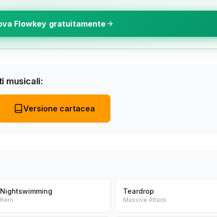
ova Flowkey gratuitamente
i musicali:
Versione cartacea
Nightswimming
Teardrop
Rem
Massive Attack