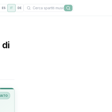
Cerca
ES
IT
DE
Cerca
 di
IATO