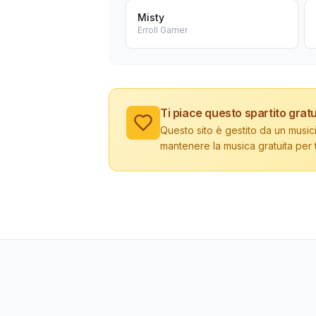
Misty
Erroll Garner
Ti piace questo spartito gratu
Questo sito è gestito da un musici
mantenere la musica gratuita per tu