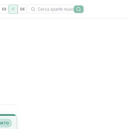
Cerca
ES
IT
DE
Cerca
IATO