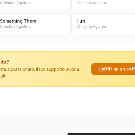
Christina Aguilera
Christina Aguilera
Something There
Hurt
Christina Aguilera
Christina Aguilera
ito?
Offrimi un caf
sta appassionato. Il tuo supporto aiuta a
tti.