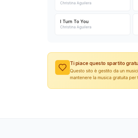
Christina Aguilera
I Turn To You
Christina Aguilera
Ti piace questo spartito gratu
Questo sito è gestito da un musici
mantenere la musica gratuita per tu