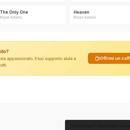
The Only One
Heaven
Bryan Adams
Bryan Adams
ito?
Offrimi un caf
sta appassionato. Il tuo supporto aiuta a
tti.
En continuant à utiliser le site, vous a