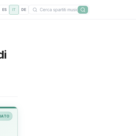
Cerca
ES
IT
DE
Cerca
di
IATO