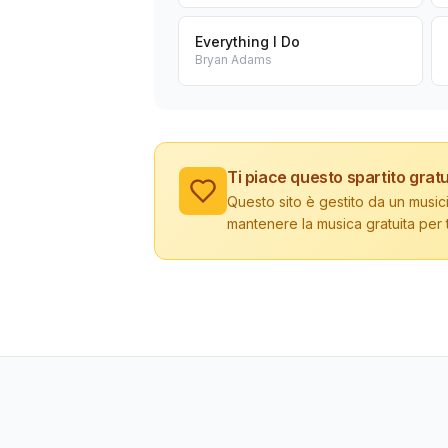
Everything I Do
Bryan Adams
Ti piace questo spartito gratu
Questo sito è gestito da un musici
mantenere la musica gratuita per tu