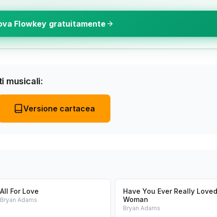
ova Flowkey gratuitamente
i musicali:
Versione cartacea
All For Love
Have You Ever Really Loved
Woman
Bryan Adams
Bryan Adams