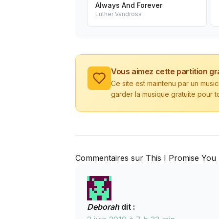
Always And Forever
Luther Vandross
Vous aimez cette partition gr
Ce site est maintenu par un musi
garder la musique gratuite pour t
Commentaires sur This I Promise You
Deborah
dit :