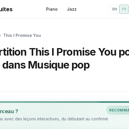
uites
Piano
Jazz
EN
FR
»
This I Promise You
tition This I Promise You p
c dans Musique pop
RECOMM
rceau ?
 avec des leçons interactives, du débutant au confirmé.