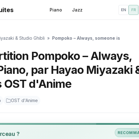
uites
Piano
Jazz
EN
FR
yazaki & Studio Ghibli
»
Pompoko – Always, someone is
rtition Pompoko – Always,
Piano, par Hayao Miyazaki 
ns OST d'Anime
o
OST d'Anime
RECOMM
rceau ?