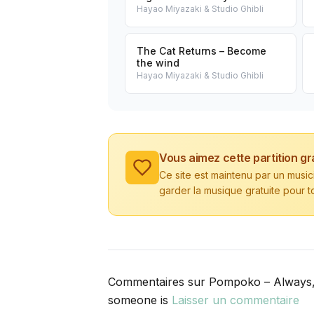
Hayao Miyazaki & Studio Ghibli
The Cat Returns – Become
the wind
Hayao Miyazaki & Studio Ghibli
Vous aimez cette partition gr
Ce site est maintenu par un musi
garder la musique gratuite pour t
Commentaires sur Pompoko – Always,
someone is
Laisser un commentaire