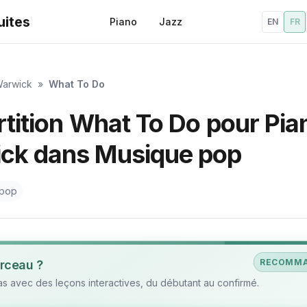
uites
Piano
Jazz
EN
FR
Warwick
»
What To Do
rtition What To Do pour Pia
ick dans Musique pop
 pop
RECOMM
rceau ?
 avec des leçons interactives, du débutant au confirmé.