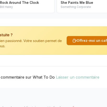
Rock Around The Clock
She Paints Me Blue
Bill Haley
Something Corporate
atuite ?
Offrez-moi un ca
cien passionné. Votre soutien permet de
ous.
 commentaire sur What To Do
Laisser un commentaire