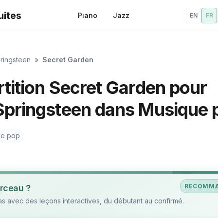
uites
Piano
Jazz
EN
FR
ringsteen
»
Secret Garden
rtition Secret Garden pour
 Springsteen dans Musique 
ue pop
RECOMM
rceau ?
 avec des leçons interactives, du débutant au confirmé.