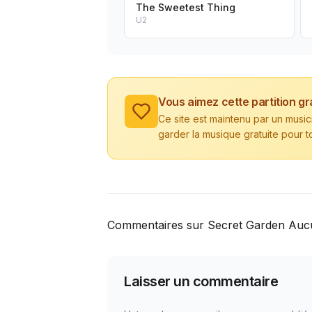
The Sweetest Thing
U2
Vous aimez cette partition gr
Ce site est maintenu par un musi
garder la musique gratuite pour t
Commentaires sur Secret Garden Auc
Laisser un commentaire