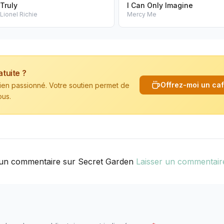
Truly
I Can Only Imagine
Lionel Richie
Mercy Me
atuite ?
Offrez-moi un ca
cien passionné. Votre soutien permet de
ous.
un commentaire sur Secret Garden
Laisser un commentair