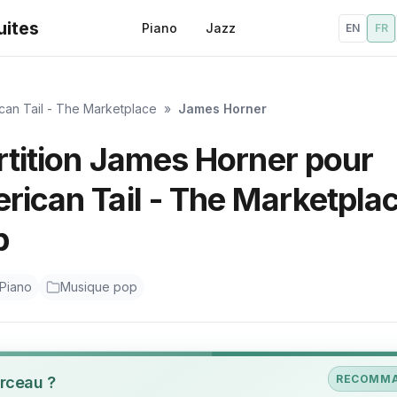
uites
Piano
Jazz
EN
FR
can Tail - The Marketplace
»
James Horner
rtition James Horner pour
rican Tail - The Marketpla
p
Piano
Musique pop
RECOMM
rceau ?