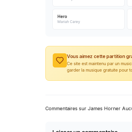
Hero
Mariah Carey
Vous aimez cette partition gr
Ce site est maintenu par un musi
garder la musique gratuite pour t
Commentaires sur James Horner Auc