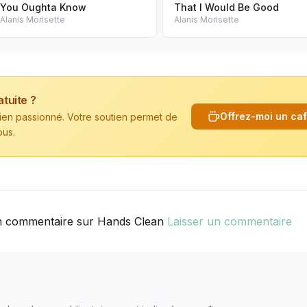
You Oughta Know
That I Would Be Good
Alanis Morisette
Alanis Morisette
atuite ?
Offrez-moi un ca
cien passionné. Votre soutien permet de
ous.
n commentaire sur Hands Clean
Laisser un commentaire