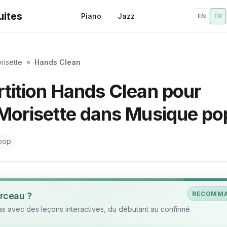
uites
Piano
Jazz
EN
FR
risette
»
Hands Clean
rtition Hands Clean pour
 Morisette dans Musique po
pop
RECOMM
rceau ?
 avec des leçons interactives, du débutant au confirmé.