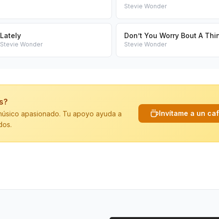
Stevie Wonder
Lately
Don’t You Worry Bout A Thi
Stevie Wonder
Stevie Wonder
is?
Invítame a un ca
n músico apasionado. Tu apoyo ayuda a
dos.