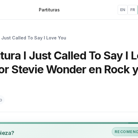
Partituras
EN
FR
I Just Called To Say I Love You
tura I Just Called To Say I 
por Stevie Wonder en Rock 
p
RECOMEN
pieza?