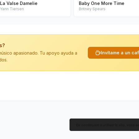
La Valse Damelie
Baby One More Time
Yann Tiersen
Britney Spears
is?
Invítame a un ca
n músico apasionado. Tu apoyo ayuda a
dos.
En continuant à utiliser le site, vous a