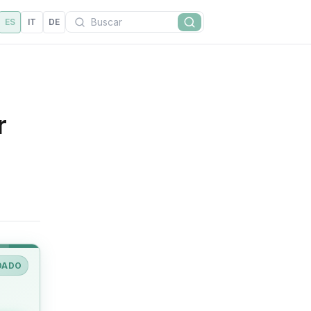
Buscar
ES
IT
DE
Buscar
r
DADO