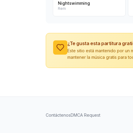
Nightswimming
Rem
¿Te gusta esta partitura grat
Este sitio está mantenido por u
mantener la música gratis para to
Contáctenos
DMCA Request