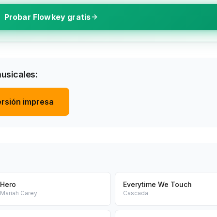
Probar Flowkey gratis
musicales:
rsión impresa
Hero
Everytime We Touch
Mariah Carey
Cascada