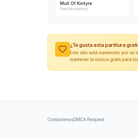
Mull Of Kintyre
Paul Mccartney
¿Te gusta esta partitura grat
Este sitio está mantenido por u
mantener la música gratis para to
Contáctenos
DMCA Request