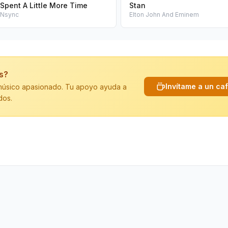
Spent A Little More Time
Stan
Nsync
Elton John And Eminem
is?
Invítame a un ca
n músico apasionado. Tu apoyo ayuda a
dos.