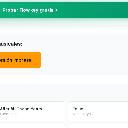
Probar Flowkey gratis
musicales:
rsión impresa
After All These Years
Fallin
Silverchair
Alicia Keys