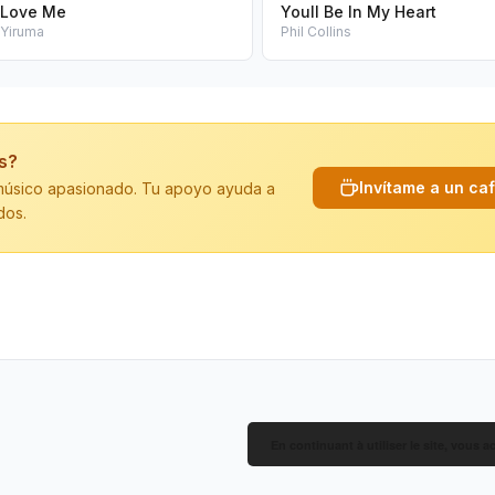
Love Me
Youll Be In My Heart
Yiruma
Phil Collins
is?
Invítame a un ca
n músico apasionado. Tu apoyo ayuda a
dos.
En continuant à utiliser le site, vous a