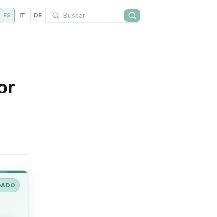
Buscar
ES
IT
DE
Buscar
or
DADO