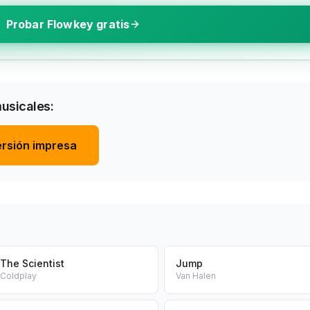
Probar Flowkey gratis
musicales:
rsión impresa
The Scientist
Jump
Coldplay
Van Halen