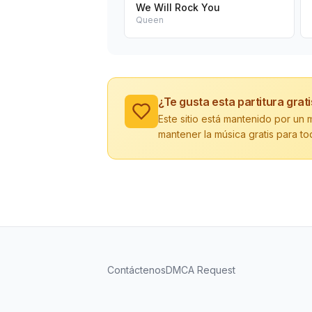
We Will Rock You
Queen
¿Te gusta esta partitura grat
Este sitio está mantenido por u
mantener la música gratis para to
Contáctenos
DMCA Request