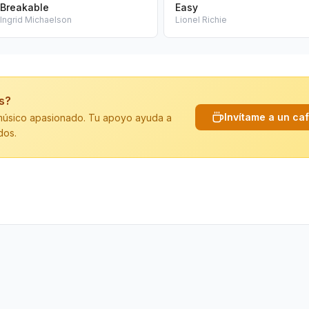
Breakable
Easy
Ingrid Michaelson
Lionel Richie
is?
Invítame a un ca
n músico apasionado. Tu apoyo ayuda a
dos.