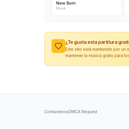
New Born
Muse
¿Te gusta esta partitura grat
Este sitio está mantenido por u
mantener la música gratis para to
Contáctenos
DMCA Request