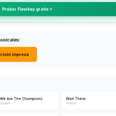
Probar Flowkey gratis
musicales:
rsión impresa
We Are The Champions
Wait There
Queen
Yiruma