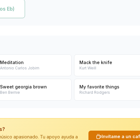
os Eb)
Meditation
Mack the knife
Antonio Carlos Jobim
Kurt Weill
Sweet georgia brown
My favorite things
Ben Bernie
Richard Rodgers
is?
Invítame a un ca
n músico apasionado. Tu apoyo ayuda a