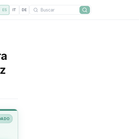
Buscar
ES
IT
DE
Buscar
ra
zz
DADO