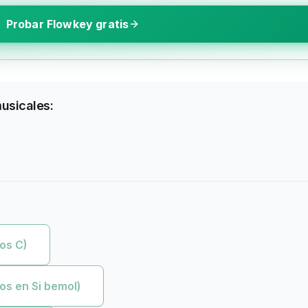
Probar Flowkey gratis
musicales:
os C)
os en Si bemol)