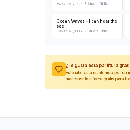
Hayao Miyazaki & Studio Ghibli
Ocean Waves – I can hear the
see
Hayao Miyazaki & Studio Ghibli
¿Te gusta esta partitura grat
Este sitio está mantenido por u
mantener la música gratis para to