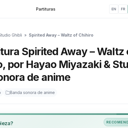
Partituras
EN
FR
tudio Ghibli
»
Spirited Away – Waltz of Chihiro
itura Spirited Away – Waltz 
o, por Hayao Miyazaki & St
sonora de anime
o
Banda sonora de anime
RECOMEN
pieza?