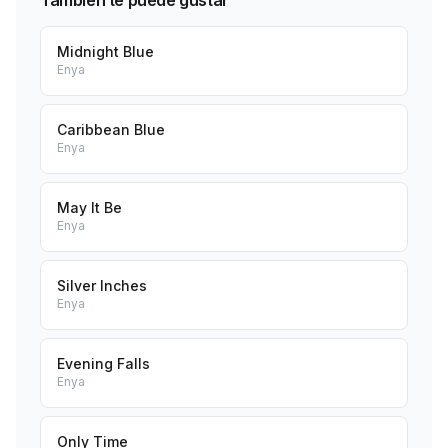
También te puede gustar
Midnight Blue
Enya
Caribbean Blue
Enya
May It Be
Enya
Silver Inches
Enya
Evening Falls
Enya
Only Time