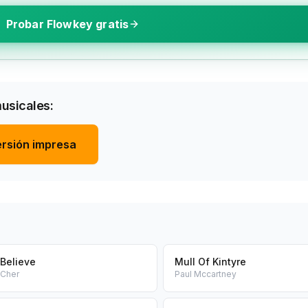
Probar Flowkey gratis
musicales:
rsión impresa
Believe
Mull Of Kintyre
Cher
Paul Mccartney