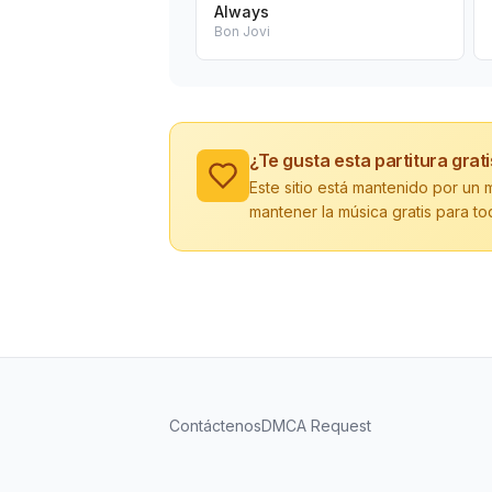
Always
Bon Jovi
¿Te gusta esta partitura grat
Este sitio está mantenido por u
mantener la música gratis para to
Contáctenos
DMCA Request