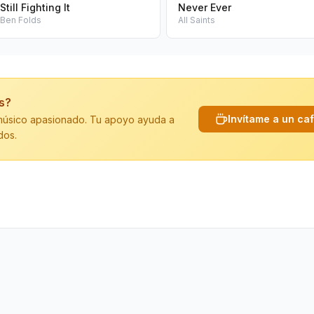
Still Fighting It
Never Ever
Ben Folds
All Saints
is?
Invítame a un ca
n músico apasionado. Tu apoyo ayuda a
dos.