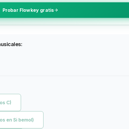
Probar Flowkey gratis
musicales:
os C)
os en Si bemol)