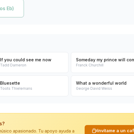
os Eb)
If you could see me now
Someday my prince will co
Tadd Dameron
Franck Churchill
Bluesette
What a wonderful world
Toots Thielemans
George David Weiss
is?
Invítame a un ca
n músico apasionado. Tu apoyo ayuda a