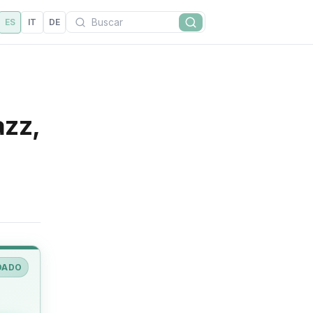
Buscar
ES
IT
DE
Buscar
azz,
DADO