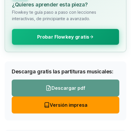
¿Quieres aprender esta pieza?
Flowkey te guía paso a paso con lecciones
interactivas, de principiante a avanzado.
Probar Flowkey gratis
Descarga gratis las partituras musicales:
Descargar pdf
Versión impresa