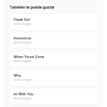
También te puede gustar
Freak Out
Avril Lavigne
Innocence
Avril Lavigne
When Youre Gone
Avril Lavigne
Why
Avril Lavigne
Im With You
Avril Lavigne