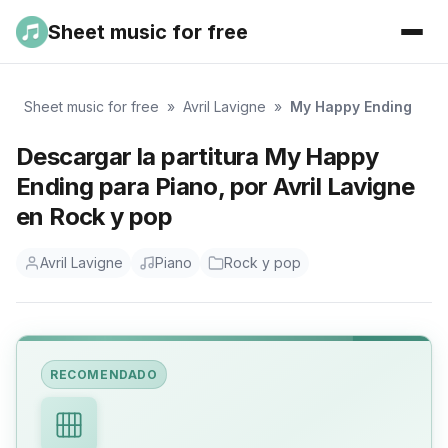
Sheet music for free
Sheet music for free
»
Avril Lavigne
»
My Happy Ending
Descargar la partitura My Happy
Ending para Piano, por Avril Lavigne
en Rock y pop
Avril Lavigne
Piano
Rock y pop
RECOMENDADO