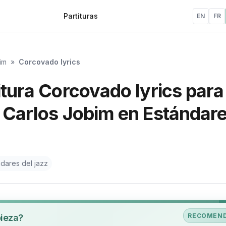
Partituras
EN
FR
im
»
Corcovado lyrics
itura Corcovado lyrics para
o Carlos Jobim en Estándar
dares del jazz
RECOMEN
pieza?