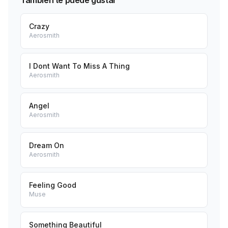
También te puede gustar
Crazy
Aerosmith
I Dont Want To Miss A Thing
Aerosmith
Angel
Aerosmith
Dream On
Aerosmith
Feeling Good
Muse
Something Beautiful