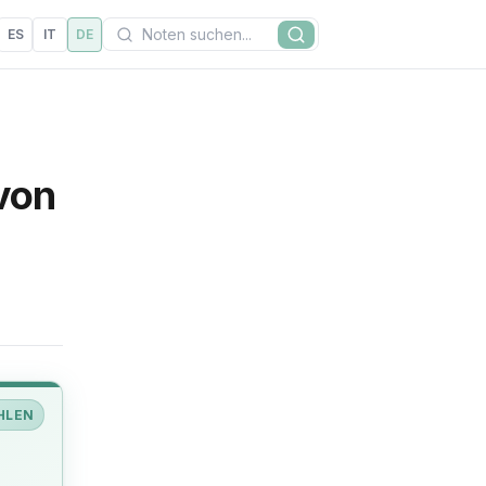
Suchen
ES
IT
DE
Suche
 von
HLEN