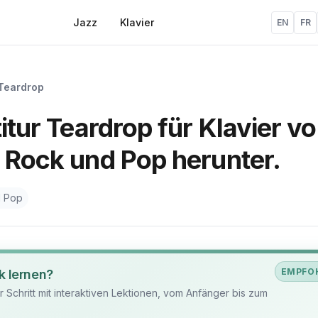
Jazz
Klavier
EN
FR
Teardrop
itur Teardrop für Klavier v
 Rock und Pop herunter.
d Pop
EMPFO
k lernen?
ür Schritt mit interaktiven Lektionen, vom Anfänger bis zum