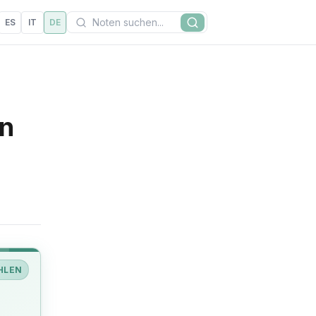
Suchen
ES
IT
DE
Suche
on
HLEN