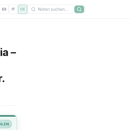
Suchen
ES
IT
DE
Suche
ia –
r.
HLEN