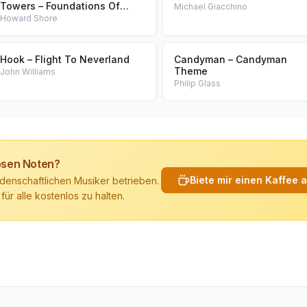
Towers – Foundations Of
Michael Giacchino
Stone
Howard Shore
Hook – Flight To Neverland
Candyman – Candyman
Theme
John Williams
Philip Glass
losen Noten?
Biete mir einen Kaffee 
denschaftlichen Musiker betrieben.
 für alle kostenlos zu halten.