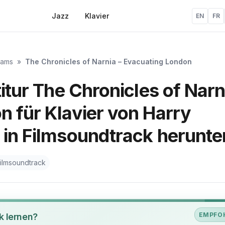
Jazz
Klavier
EN
FR
iams
»
The Chronicles of Narnia – Evacuating London
itur The Chronicles of Narn
 für Klavier von Harry
in Filmsoundtrack herunte
ilmsoundtrack
EMPFO
k lernen?