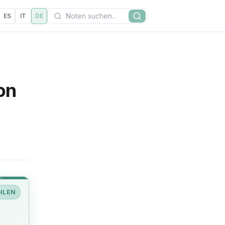
Suchen
ES
IT
DE
Suche
on
HLEN