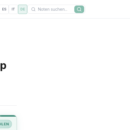
Suchen
ES
IT
DE
Suche
op
HLEN