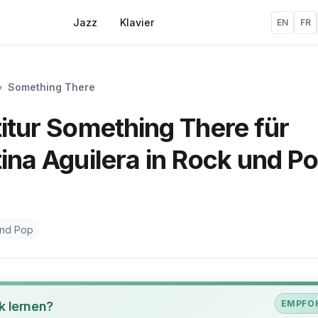
Jazz
Klavier
EN
FR
»
Something There
titur Something There für
tina Aguilera in Rock und P
nd Pop
EMPFO
k lernen?