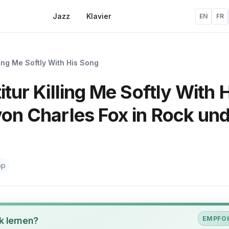
Jazz
Klavier
EN
FR
ling Me Softly With His Song
itur Killing Me Softly With 
von Charles Fox in Rock un
op
EMPFO
k lernen?