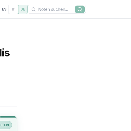
Suchen
ES
IT
DE
Suche
His
d
HLEN