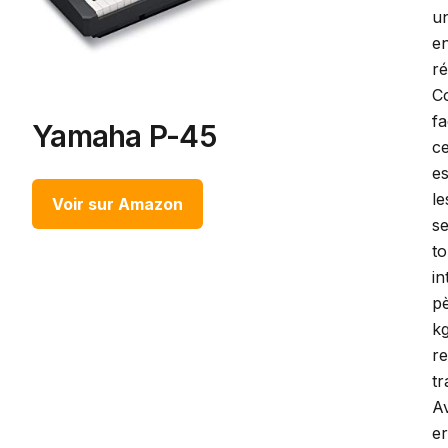
u
e
ré
C
fa
Yamaha P-45
ce
es
le
Voir sur Amazon
se
to
in
pè
kg
re
tr
A
e