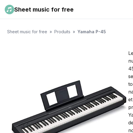
Sheet music for free
Sheet music for free
»
Produits
»
Yamaha P-45
L
n
45
se
t
na
et
p
Y
d
n