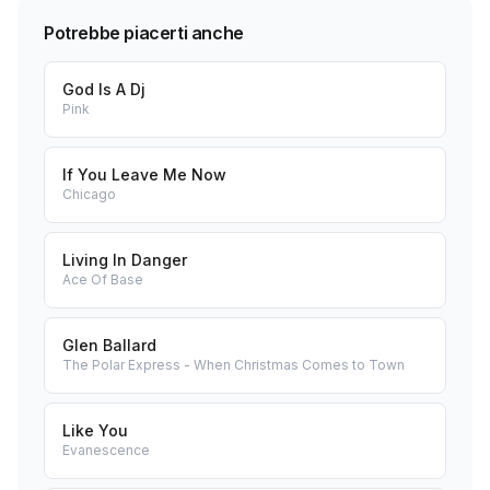
Potrebbe piacerti anche
God Is A Dj
Pink
If You Leave Me Now
Chicago
Living In Danger
Ace Of Base
Glen Ballard
The Polar Express - When Christmas Comes to Town
Like You
Evanescence