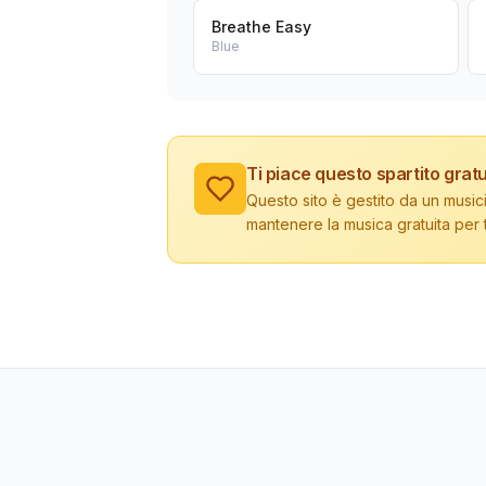
Breathe Easy
Blue
Ti piace questo spartito gratu
Questo sito è gestito da un musici
mantenere la musica gratuita per tu