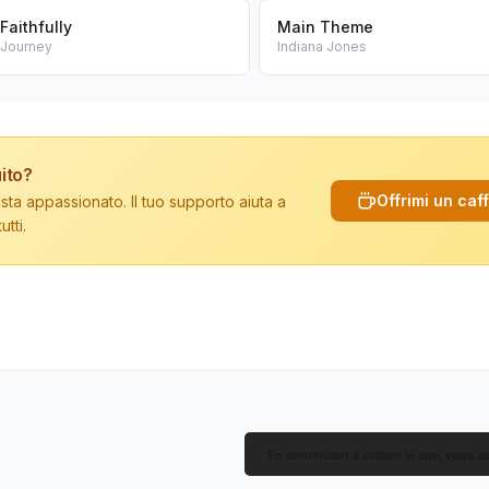
Faithfully
Main Theme
Journey
Indiana Jones
ito?
Offrimi un caf
sta appassionato. Il tuo supporto aiuta a
tti.
En continuant à utiliser le site, vous a