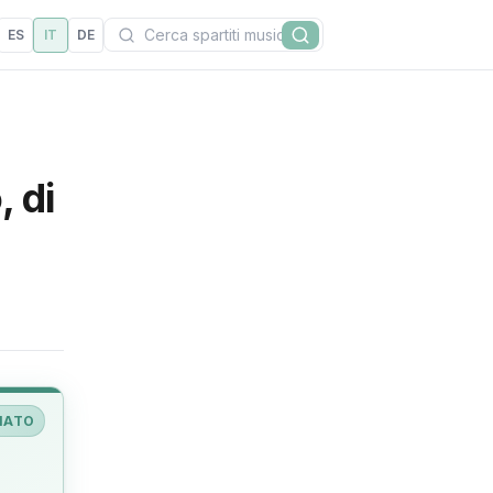
Cerca
ES
IT
DE
Cerca
, di
IATO