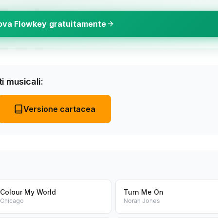
ova Flowkey gratuitamente
i musicali:
Versione cartacea
Colour My World
Turn Me On
Chicago
Norah Jones