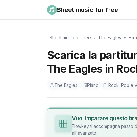
Sheet music for free
Sheet music for free
»
The Eagles
»
Hote
Scarica la partitu
The Eagles in Roc
The Eagles
Piano
Rock, Pop e V
Vuoi imparare questo br
Flowkey ti accompagna passo dop
all'avanzato.