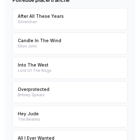
Potrebbe piacerti anche
After All These Years
Silverchair
Candle In The Wind
Elton John
Into The West
Lord Of The Rings
Overprotected
Britney Spears
Hey Jude
The Beatles
All I Ever Wanted