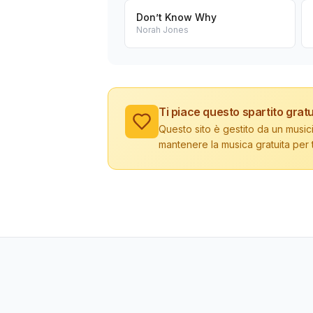
Don’t Know Why
Norah Jones
Ti piace questo spartito gratu
Questo sito è gestito da un musici
mantenere la musica gratuita per tu