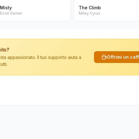
Misty
The Climb
Erroll Garner
Miley Cyrus
ito?
Offrimi un caf
sta appassionato. Il tuo supporto aiuta a
tti.