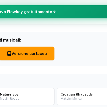
ova Flowkey gratuitamente
i musicali:
Versione cartacea
Nature Boy
Croatian Rhapsody
Moulin Rouge
Maksim Mrvica