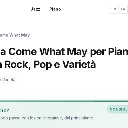
Jazz
Piano
EN
FR
ome What May
ura Come What May per Pian
n Rock, Pop e Varietà
 Varietà
CONSIGL
ano?
o passo con lezioni interattive, dal principiante