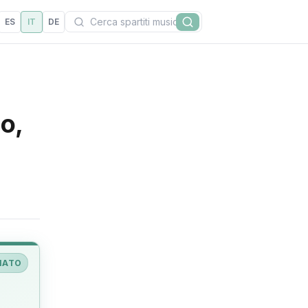
Cerca
ES
IT
DE
Cerca
o,
IATO