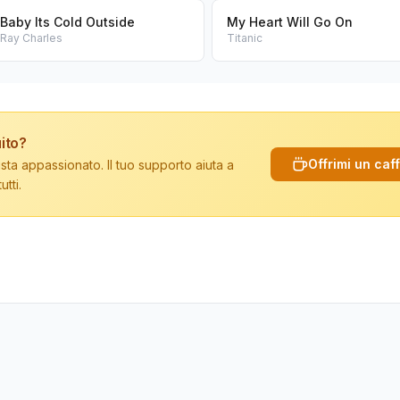
Baby Its Cold Outside
My Heart Will Go On
Ray Charles
Titanic
ito?
Offrimi un caf
sta appassionato. Il tuo supporto aiuta a
tti.