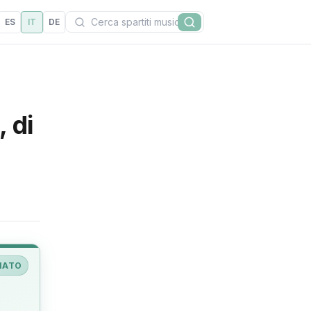
Cerca
ES
IT
DE
Cerca
 di
IATO