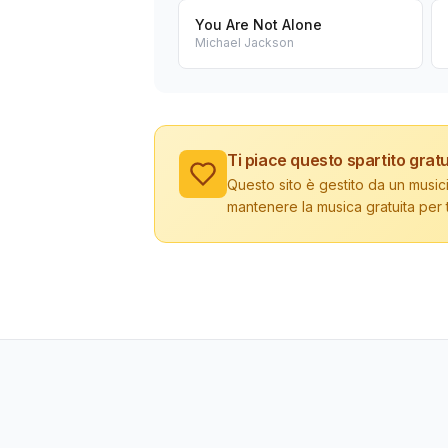
You Are Not Alone
Michael Jackson
Ti piace questo spartito gratu
Questo sito è gestito da un musici
mantenere la musica gratuita per tu