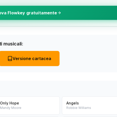
ova Flowkey gratuitamente
i musicali:
Versione cartacea
Only Hope
Angels
Mandy Moore
Robbie Williams