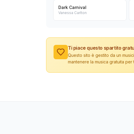
Dark Carnival
Vanessa Carlton
Ti piace questo spartito gratu
Questo sito è gestito da un musici
mantenere la musica gratuita per tu