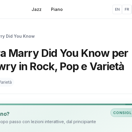
Jazz
Piano
EN
FR
ry Did You Know
ura Marry Did You Know per
wry in Rock, Pop e Varietà
arietà
CONSIGL
ano?
o passo con lezioni interattive, dal principiante