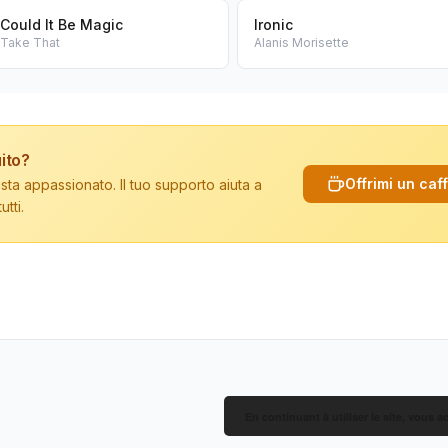
Could It Be Magic
Ironic
Take That
Alanis Morisette
ito?
Offrimi un caf
sta appassionato. Il tuo supporto aiuta a
tti.
En continuant à utiliser le site, vous a