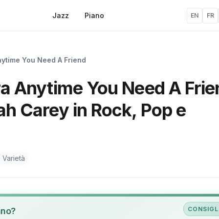
Jazz
Piano
EN
FR
nytime You Need A Friend
ura Anytime You Need A Frie
iah Carey in Rock, Pop e
 Varietà
CONSIGL
ano?