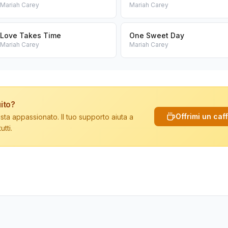
Mariah Carey
Mariah Carey
Love Takes Time
One Sweet Day
Mariah Carey
Mariah Carey
ito?
Offrimi un caf
sta appassionato. Il tuo supporto aiuta a
tti.