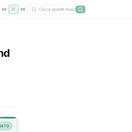
Cerca
ES
IT
DE
Cerca
nd
IATO