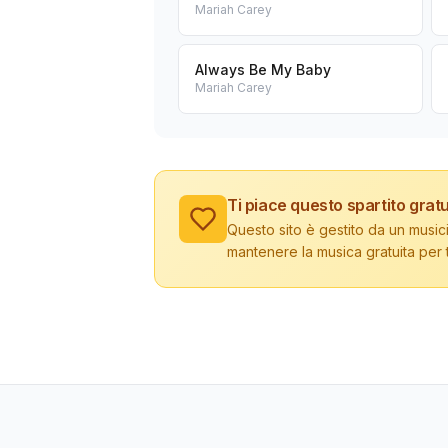
Mariah Carey
Always Be My Baby
Mariah Carey
Ti piace questo spartito gratu
Questo sito è gestito da un musici
mantenere la musica gratuita per tu