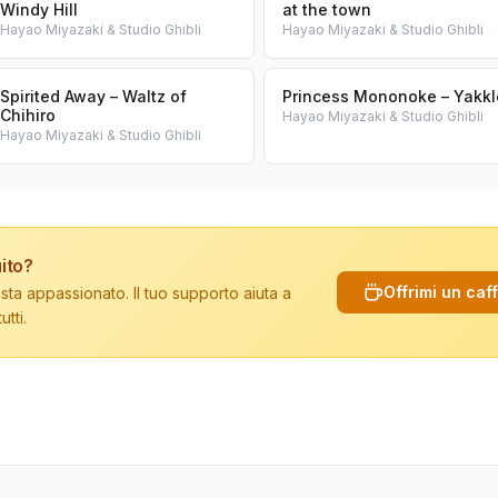
Windy Hill
at the town
Hayao Miyazaki & Studio Ghibli
Hayao Miyazaki & Studio Ghibli
Spirited Away – Waltz of
Princess Mononoke – Yakkl
Chihiro
Hayao Miyazaki & Studio Ghibli
Hayao Miyazaki & Studio Ghibli
ito?
Offrimi un caf
sta appassionato. Il tuo supporto aiuta a
tti.