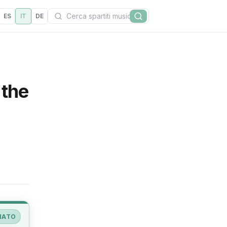
Cerca
ES
IT
DE
Cerca
 the
IATO