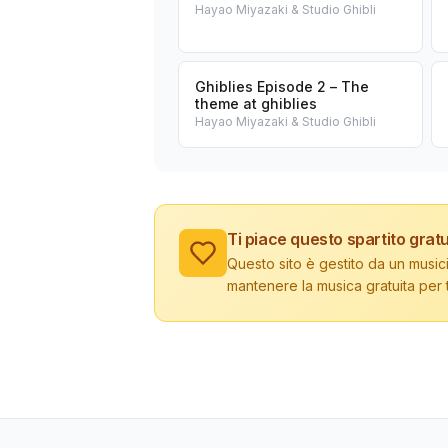
Hayao Miyazaki & Studio Ghibli
Ghiblies Episode 2 – The
theme at ghiblies
Hayao Miyazaki & Studio Ghibli
Ti piace questo spartito gratu
Questo sito è gestito da un musici
mantenere la musica gratuita per tu