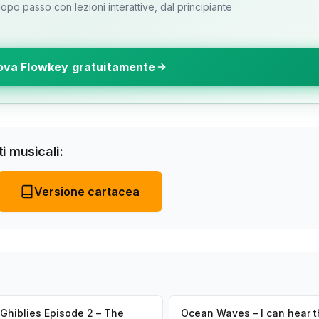
o passo con lezioni interattive, dal principiante
ova Flowkey gratuitamente
i musicali:
Versione cartacea
Ghiblies Episode 2 – The
Ocean Waves – I can hear t