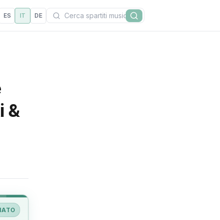
Cerca
ES
IT
DE
Cerca
e
i &
IATO