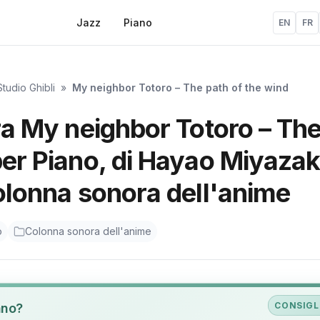
Jazz
Piano
EN
FR
tudio Ghibli
»
My neighbor Totoro – The path of the wind
ura My neighbor Totoro – Th
per Piano, di Hayao Miyazak
Colonna sonora dell'anime
o
Colonna sonora dell'anime
CONSIGL
ano?