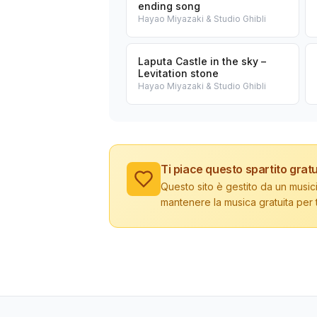
ending song
Hayao Miyazaki & Studio Ghibli
Laputa Castle in the sky –
Levitation stone
Hayao Miyazaki & Studio Ghibli
Ti piace questo spartito gratu
Questo sito è gestito da un musici
mantenere la musica gratuita per tu