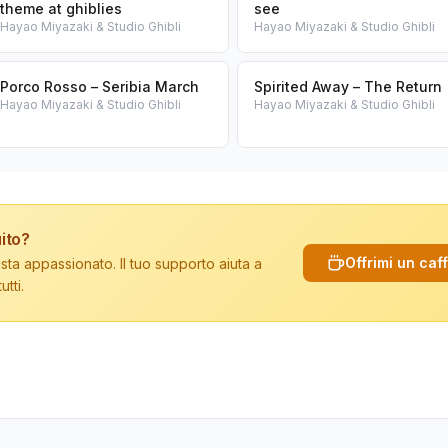
theme at ghiblies
see
Hayao Miyazaki & Studio Ghibli
Hayao Miyazaki & Studio Ghibli
Porco Rosso – Seribia March
Spirited Away – The Return
Hayao Miyazaki & Studio Ghibli
Hayao Miyazaki & Studio Ghibli
ito?
Offrimi un caf
sta appassionato. Il tuo supporto aiuta a
tti.