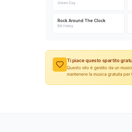
Green Day
Rock Around The Clock
Bill Haley
Ti piace questo spartito gratu
Questo sito è gestito da un musici
mantenere la musica gratuita per tu