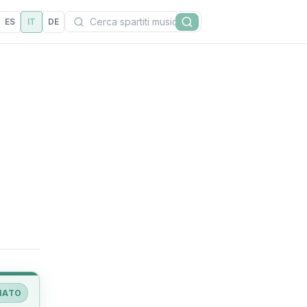
Cerca
ES
IT
DE
Cerca
IATO