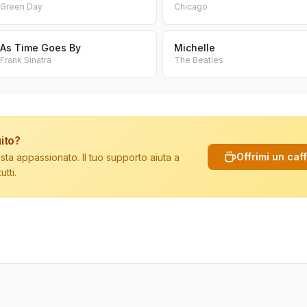
Green Day
Chicago
As Time Goes By
Michelle
Frank Sinatra
The Beatles
ito?
Offrimi un caf
sta appassionato. Il tuo supporto aiuta a
tti.