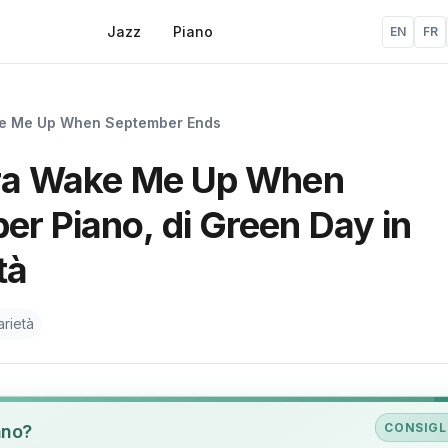
Jazz
Piano
EN
FR
e Me Up When September Ends
tura Wake Me Up When
r Piano, di Green Day in
tà
rietà
CONSIGL
ano?