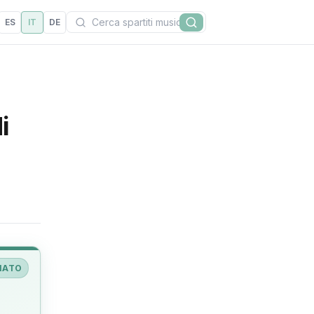
Cerca
ES
IT
DE
Cerca
i
IATO