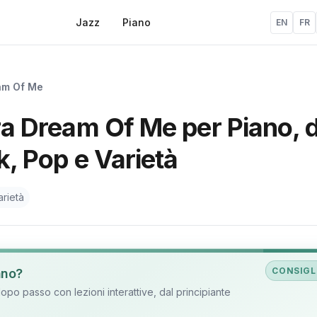
Jazz
Piano
EN
FR
am Of Me
ura Dream Of Me per Piano, d
k, Pop e Varietà
rietà
CONSIGL
ano?
o passo con lezioni interattive, dal principiante