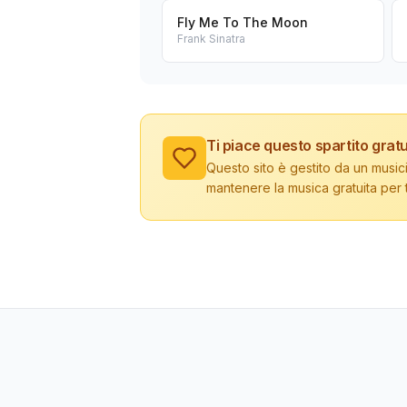
Fly Me To The Moon
Frank Sinatra
Ti piace questo spartito gratu
Questo sito è gestito da un musici
mantenere la musica gratuita per tu