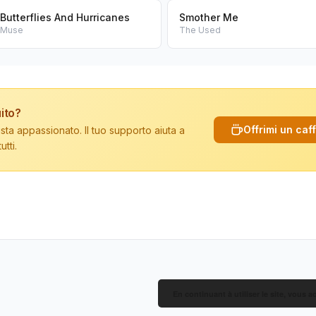
Butterflies And Hurricanes
Smother Me
Muse
The Used
ito?
Offrimi un caf
sta appassionato. Il tuo supporto aiuta a
tti.
En continuant à utiliser le site, vous a