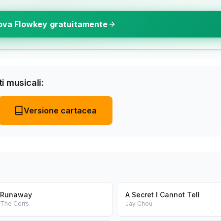
ova Flowkey gratuitamente
i musicali:
Versione cartacea
Runaway
A Secret I Cannot Tell
The Corrs
Jay Chou