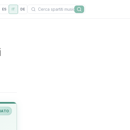
Cerca
ES
IT
DE
Cerca
i
IATO