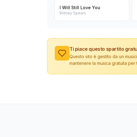
I Will Still Love You
Britney Spears
Ti piace questo spartito gratu
Questo sito è gestito da un musici
mantenere la musica gratuita per tu