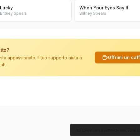
Lucky
When Your Eyes Say It
Britney Spears
Britney Spears
ito?
Offrimi un caf
sta appassionato. Il tuo supporto aiuta a
tti.
En continuant à utiliser le site, vous a