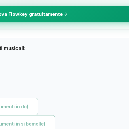
ova Flowkey gratuitamente
i musicali:
umenti in do)
umenti in si bemolle)