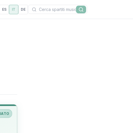
Cerca
ES
IT
DE
Cerca
IATO