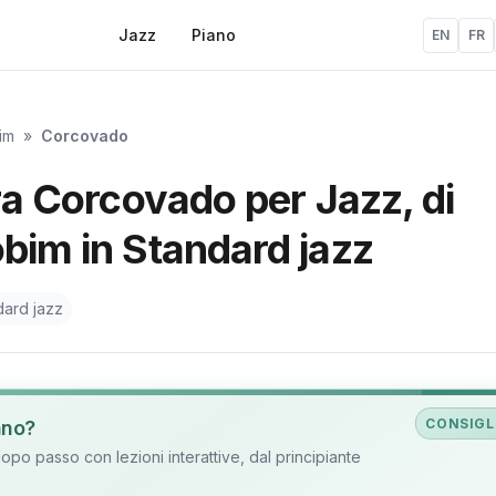
Jazz
Piano
EN
FR
im
»
Corcovado
ura Corcovado per Jazz, di
bim in Standard jazz
dard jazz
CONSIGL
ano?
o passo con lezioni interattive, dal principiante