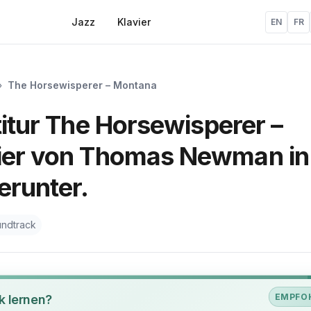
Jazz
Klavier
EN
FR
»
The Horsewisperer – Montana
titur The Horsewisperer –
vier von Thomas Newman in
erunter.
undtrack
EMPFO
k lernen?