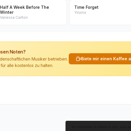
Half A Week Before The
Time Forget
Winter
Yiruma
Vanessa Carlton
losen Noten?
Biete mir einen Kaffee 
denschaftlichen Musiker betrieben.
 für alle kostenlos zu halten.
En continuant à utiliser le site, vous a