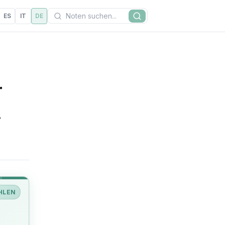
Suchen
ES
IT
DE
Suche
r
.
HLEN