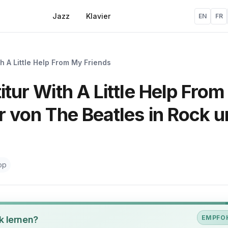
Jazz
Klavier
EN
FR
h A Little Help From My Friends
itur With A Little Help Fro
er von The Beatles in Rock 
op
EMPFO
k lernen?