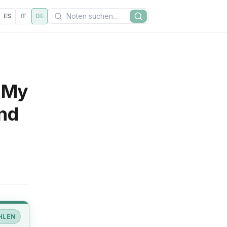
Suchen
ES
IT
DE
Suche
m My
und
HLEN